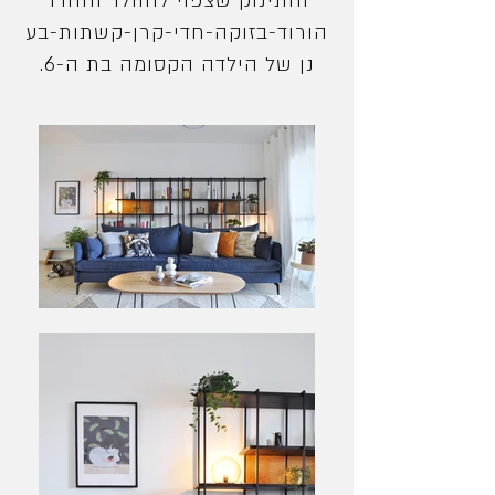
והתינוק שצפוי להוולד והחדר
הורוד-בזוקה-חדי-קרן-קשתות-בע
נן של הילדה הקסומה בת ה-6.